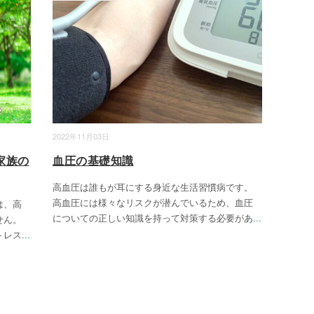
2022年11月03日
家族の
血圧の基礎知識
高血圧は誰もが耳にする身近な生活習慣病です。
高血圧には様々なリスクが潜んでいるため、血圧
は、高
についての正しい知識を持って対策する必要があ
...
せん。
トレス
...